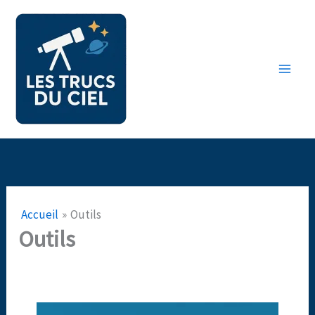
Aller
au
contenu
Accueil
Outils
Outils