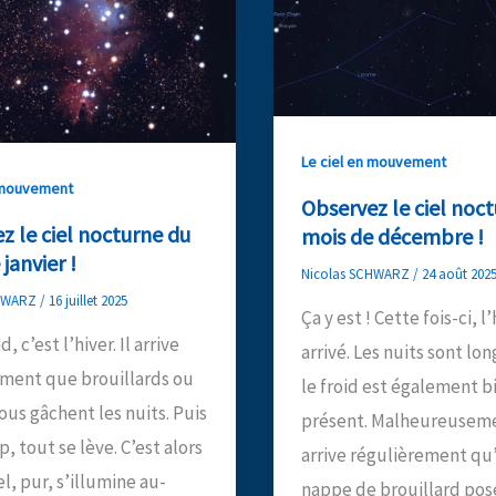
Le ciel en mouvement
n mouvement
Observez le ciel noc
z le ciel nocturne du
mois de décembre !
janvier !
Nicolas SCHWARZ
/
24 août 202
CHWARZ
/
16 juillet 2025
Ça y est ! Cette fois-ci, l
id, c’est l’hiver. Il arrive
arrivé. Les nuits sont lo
ent que brouillards ou
le froid est également b
us gâchent les nuits. Puis
présent. Malheureusemen
, tout se lève. C’est alors
arrive régulièrement qu
el, pur, s’illumine au-
nappe de brouillard pos