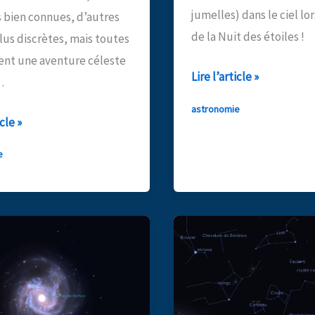
jumelles) dans le ciel lo
s bien connues, d’autres
de la Nuit des étoiles !
lus discrètes, mais toutes
nt une aventure céleste
Observez
Lire l’article »
…
le
astronomie
ciel
icle »
nocturne
e
du
mois
ations
d’août
!
re