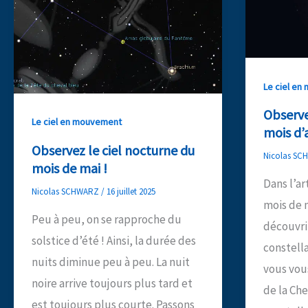
Le ciel e
Observe
Le ciel en mouvement
mois d’a
Observez le ciel nocturne du
Nicolas S
mois de mai !
Dans l’ar
Nicolas SCHWARZ
/
16 juillet 2025
mois de m
Peu à peu, on se rapproche du
découvrir
solstice d’été ! Ainsi, la durée des
constella
nuits diminue peu à peu. La nuit
vous vous
noire arrive toujours plus tard et
de la Che
est toujours plus courte. Passons