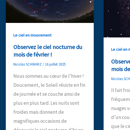
!
Le ciel en mouvement
Observez le ciel nocturne du
Le ciel e
mois de février !
Observe
Nicolas SCHWARZ
/
16 juillet 2025
mois de 
Nous sommes au cœur de l’hiver !
Nicolas S
Doucement, le Soleil résiste en fin
Il fait fro
de journée et se couche ainsi de
fréquemm
plus en plus tard. Les nuits sont
nuages vo
froides mais donnent de
d’un coup
magnifiques occasions de
que le ci
découvrir le ciel nocturne d’hiver.