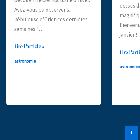
dessus d
Avez-vous pu observer la
magnifiq
nébuleuse d’Orion ces dernières
Bienvenu
semaines ?…
janvier !
Observez
Lire l’article »
Observe
Lire l’art
le
astronomie
le
ciel
astronomi
ciel
nocturne
nocturn
du
du
mois
mois
de
de
février
janvier
!
!
1