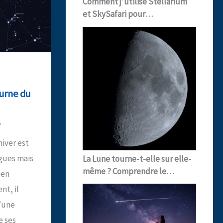
Comment j’utilise Stellarium
et SkySafari pour…
turne du
5
’hiver est
ngues mais
La Lune tourne-t-elle sur elle-
même ? Comprendre le…
ien
t, il
’une
e ses