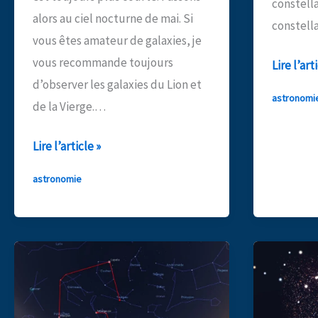
constella
alors au ciel nocturne de mai. Si
constella
vous êtes amateur de galaxies, je
vous recommande toujours
Observe
Lire l’art
d’observer les galaxies du Lion et
le
astronomi
de la Vierge.…
ciel
nocturn
Observez
Lire l’article »
du
le
mois
astronomie
ciel
d’avril
nocturne
!
du
mois
de
mai