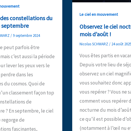
n mouvement
Le ciel en mouvement
des constellations du
e septembre
Observez le ciel noc
mois d’août !
CHWARZ
/
9 septembre 2024
Nicolas SCHWARZ
/
24 août 202
e peut parfois être
Vous êtes partis en vaca
mais c’est aussi la période
Depuis votre lieu de séj
ur lever les yeux vers le
observez un ciel magnif
e perdre dans les
vous souhaitez donc ap
es du cosmos. Quoi de
vous repérer ? Vous ne s
’un classement façon top
comment vous repérer da
nstellations de
nocturne du mois d’août
e ? En septembre, le ciel
ce qu’il est possible d’o
 regorge de
(notamment à l’œil nu e
tions fascinantes,