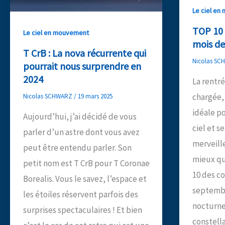
Le ciel e
TOP 10 
Le ciel en mouvement
mois d
T CrB : La nova récurrente qui
Nicolas S
pourrait nous surprendre en
2024
La rentré
chargée, 
Nicolas SCHWARZ
/
19 mars 2025
idéale po
Aujourd’hui, j’ai décidé de vous
ciel et s
parler d’un astre dont vous avez
merveill
peut être entendu parler. Son
mieux qu
petit nom est T CrB pour T Coronae
10 des co
Borealis. Vous le savez, l’espace et
septembr
les étoiles réservent parfois des
nocturne
surprises spectaculaires ! Et bien
constella