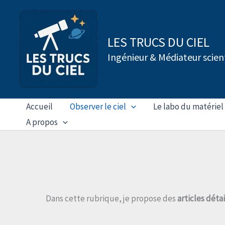
Aller
au
contenu
LES TRUCS DU CIEL
Ingénieur & Médiateur scien
Accueil
Observer le ciel
Le labo du matériel
A propos
Dans cette rubrique, je propose des
articles déta