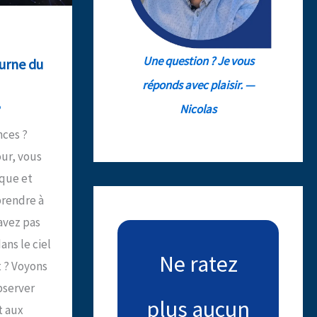
Une question ? Je vous
turne du
réponds avec plaisir. —
5
Nicolas
nces ?
our, vous
ique et
prendre à
avez pas
ns le ciel
Ne ratez
 ? Voyons
bserver
plus aucun
t aux