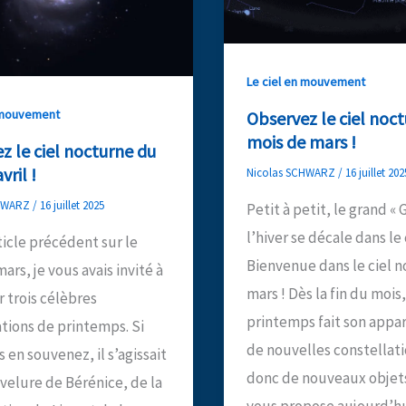
Le ciel en mouvement
n mouvement
Observez le ciel noc
mois de mars !
z le ciel nocturne du
vril !
Nicolas SCHWARZ
/
16 juillet 202
CHWARZ
/
16 juillet 2025
Petit à petit, le grand « 
l’hiver se décale dans le 
ticle précédent sur le
Bienvenue dans le ciel 
ars, je vous avais invité à
mars ! Dès la fin du mois,
 trois célèbres
printemps fait son appar
tions de printemps. Si
de nouvelles constellati
 en souvenez, il s’agissait
donc de nouveaux objets
velure de Bérénice, de la