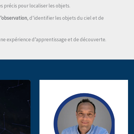
s précis pour localiser les objets.
d’observation
, d’identifier les objets du ciel et de
une expérience d’apprentissage et de découverte.