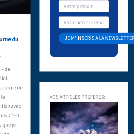
turne du
5
G » de
ciel.
nocturne de
VOS ARTICLES PREFERES:
 le
ition avec
ons. C’est
 que je