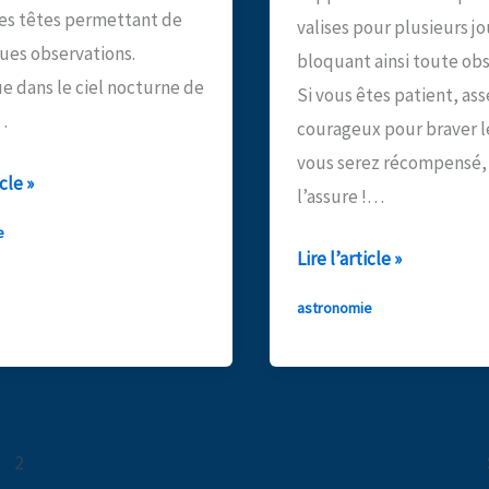
es têtes permettant de
valises pour plusieurs jo
ues observations.
bloquant ainsi toute obs
e dans le ciel nocturne de
Si vous êtes patient, as
…
courageux pour braver le
vous serez récompensé, 
z
icle »
l’assure !…
e
Observez
Lire l’article »
e
le
astronomie
ciel
nocturne
du
mois
de
2