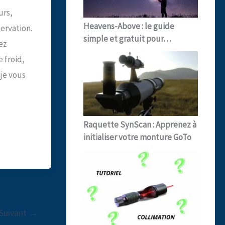
urs,
Heavens-Above : le guide
ervation.
simple et gratuit pour…
sez
 froid,
je vous
Raquette SynScan : Apprenez à
initialiser votre monture GoTo
Suivant
→