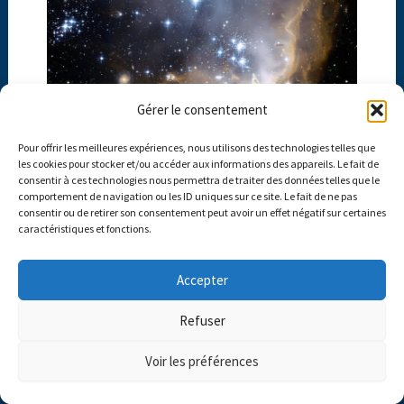
Gérer le consentement
Pour offrir les meilleures expériences, nous utilisons des technologies telles que
les cookies pour stocker et/ou accéder aux informations des appareils. Le fait de
consentir à ces technologies nous permettra de traiter des données telles que le
comportement de navigation ou les ID uniques sur ce site. Le fait de ne pas
Siril : Traitez le ciel profond en 8 étapes
consentir ou de retirer son consentement peut avoir un effet négatif sur certaines
caractéristiques et fonctions.
23 commentaires
/
Analyse et traitement des données
/
Par
Nicolas SCHWARZ
Accepter
Refuser
Voir les préférences