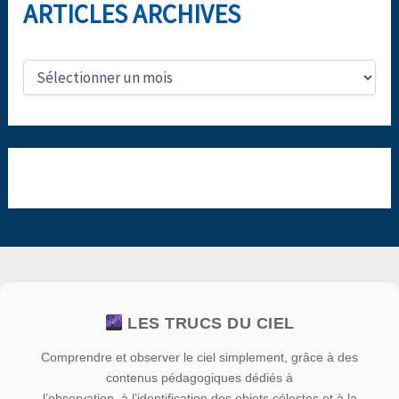
ARTICLES ARCHIVES
A
R
T
I
C
L
E
S
A
R
C
H
I
V
E
LES TRUCS DU CIEL
S
Comprendre et observer le ciel simplement, grâce à des
contenus pédagogiques dédiés à
l’observation, à l’identification des objets célestes et à la