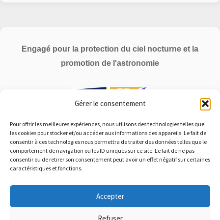
Engagé pour la protection du ciel nocturne et la
promotion de l'astronomie
Gérer le consentement
Pour offrir les meilleures expériences, nous utilisons des technologies telles que
les cookies pour stocker et/ou accéder aux informations des appareils. Le fait de
consentir à ces technologies nous permettra de traiter des données telles que le
Membre associé à l'
Association Française d'Astronomie
|
comportement de navigation ou les ID uniques sur ce site. Le fait de ne pas
consentir ou de retirer son consentement peut avoir un effet négatif sur certaines
Soutien à l'
ANPCEN
caractéristiques et fonctions.
Accepter
Refuser